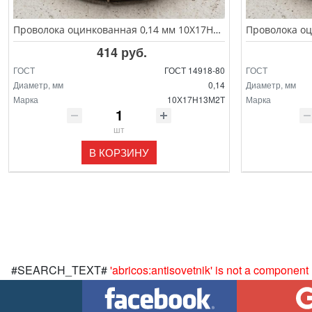
Проволока оцинкованная 0,14 мм 10Х17Н13М2Т ГОСТ 14918-80
414 руб.
ГОСТ
ГОСТ 14918-80
ГОСТ
Диаметр, мм
0,14
Диаметр, мм
Марка
10Х17Н13М2Т
Марка
шт
В КОРЗИНУ
#SEARCH_TEXT#
'abricos:antisovetnik' is not a component