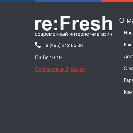
О м
Нов
Как 
8 (495) 212 85 06
Дос
Пн-Вс 10-19
О м
Персональный раздел
Гар
Кон