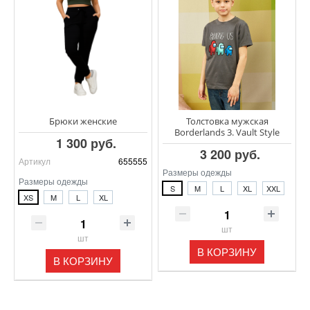
Брюки женские
Толстовка мужская
Borderlands 3. Vault Style
1 300 руб.
3 200 руб.
Артикул
655555
Размеры одежды
Размеры одежды
S
M
L
XL
XXL
XS
M
L
XL
шт
шт
В КОРЗИНУ
В КОРЗИНУ