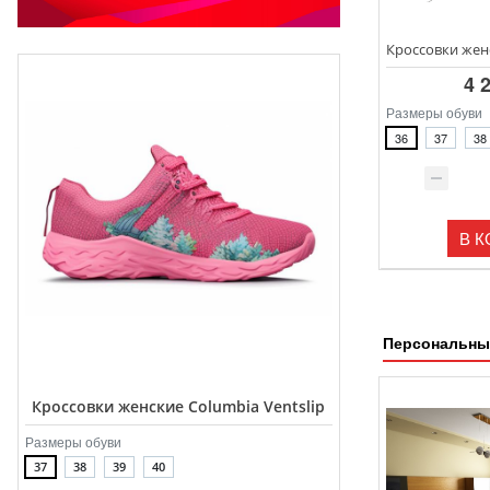
4 
Размеры обуви
36
37
38
В 
Персональны
Кроссовки женские Columbia Ventslip
Размеры обуви
37
38
39
40