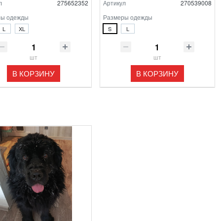
л
275652352
Артикул
270539008
ры одежды
Размеры одежды
L
XL
S
L
шт
шт
В КОРЗИНУ
В КОРЗИНУ