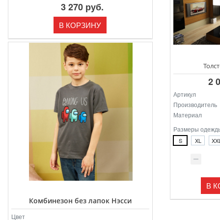
3 270 руб.
В КОРЗИНУ
Толст
2 
Артикул
Производитель
Материал
Размеры одежд
S
XL
XX
В 
Комбинезон без лапок Нэсси
Цвет