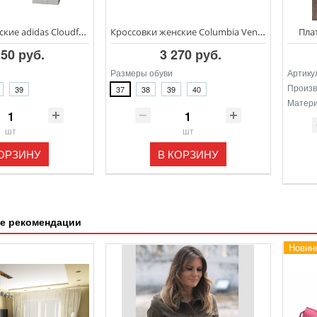
Кроссовки женские adidas Cloudfoam Race
Кроссовки женские Columbia Ventslip
Пла
250 руб.
3 270 руб.
Размеры обуви
Артику
Произв
39
37
38
39
40
Матер
шт
шт
КОРЗИНУ
В КОРЗИНУ
е рекомендации
Новин