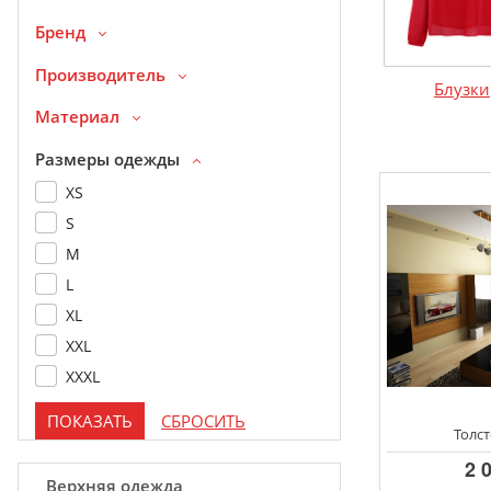
Бренд
Производитель
Блузки
Материал
Размеры одежды
XS
S
M
L
XL
XXL
XXXL
Толст
2 
Верхняя одежда