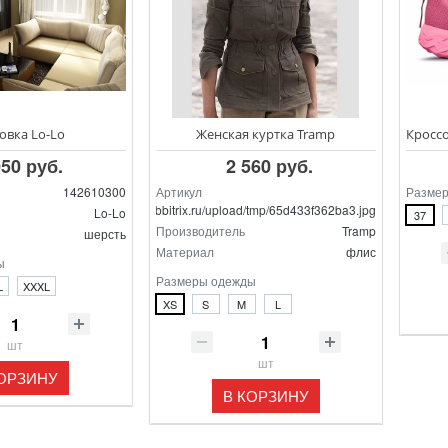
овка Lo-Lo
Женская куртка Tramp
050 руб.
2 560 руб.
142610300
Артикул
Размер
/home/bitrix/ext_www/bitrix.sibbitrix.ru/upload/tmp/65d433f362ba3.jpg
Lo-Lo
37
Производитель
Tramp
шерсть
Материал
флис
ы
Размеры одежды
L
XXXL
XS
S
M
L
шт
шт
КОРЗИНУ
В КОРЗИНУ