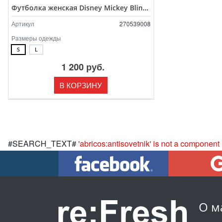
Футболка женская Disney Mickey Blinking
Артикул
270539008
Размеры одежды
S
L
1 200 руб.
В КОРЗИНУ
#SEARCH_TEXT#
'abricos:antisovetnik' is not a component
О м