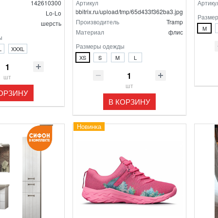
142610300
Артикул
Артику
/home/bitrix/ext_www/bitrix.sibbitrix.ru/upload/tmp/65d433f362ba3.jpg
Lo-Lo
Разме
Производитель
Tramp
шерсть
M
Материал
флис
ы
Размеры одежды
L
XXXL
XS
S
M
L
шт
шт
КОРЗИНУ
В КОРЗИНУ
Новинка