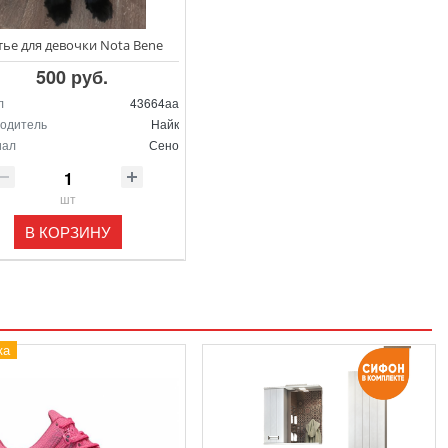
тье для девочки Nota Bene
500 руб.
л
43664аа
одитель
Найк
иал
Сено
шт
В КОРЗИНУ
ка